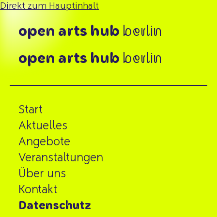
Direkt zum Hauptinhalt
open
arts
hub
berlin
open
arts
hub
berlin
Start
Aktuelles
Angebote
Veranstaltungen
Über uns
Kontakt
Datenschutz